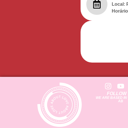
Local: 
Horário
FOLLOW
WE ARE BASED IN
AB