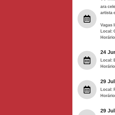
ara cel
artista
Vagas l
Local:
Horário
24 Ju
Local: 
Horário
29 Jul
Local: 
Horário
29 Jul