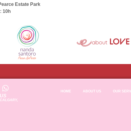
Pearce Estate Park
: 10h
HOME
ABOUT US
OUR SERV
 US
 CALGARY,