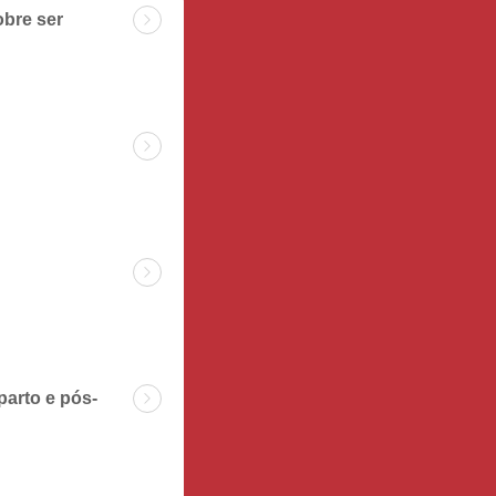
obre ser
parto e pós-