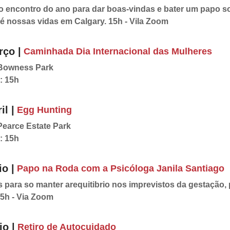
o encontro do ano para dar boas-vindas e bater um papo s
é nossas vidas em Calgary. 15h - Vila Zoom
rço |
Caminhada Dia Internacional das Mulheres
 Bowness Park
: 15h
il |
Egg Hunting
Pearce Estate Park
: 15h
o |
Papo na Roda com a Psicóloga Janila Santiago
s para so manter arequitibrio nos imprevistos da gestação, 
15h - Via Zoom
io |
Retiro de Autocuidado