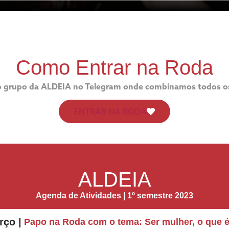
Como Entrar na Roda
 do grupo da ALDEIA no Telegram onde combinamos todos os
ENTRAR NA RODA
ALDEIA
Agenda de Atividades | 1º semestre 2023
rço |
Papo na Roda com o tema: Ser mulher, o que 