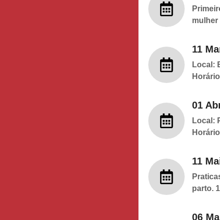
Primeir
mulher 
11 Ma
Local:
Horário
01 Abr
Local: 
Horário
11 Mai
Pratica
parto. 
06 Ma