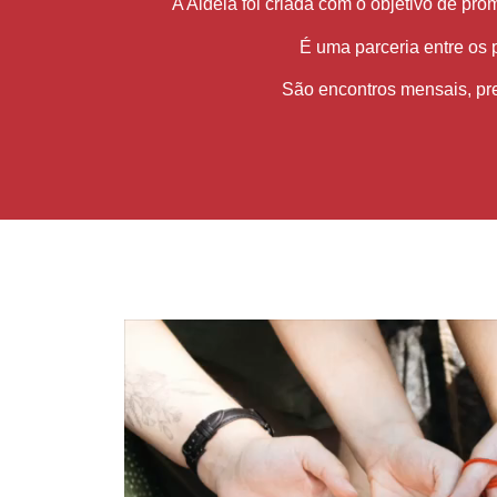
A Aldeia foi criada com o objetivo de pr
É uma parceria entre os 
São encontros mensais, pres