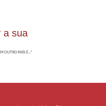
r a sua
EM OUTRO PAÍS É…”