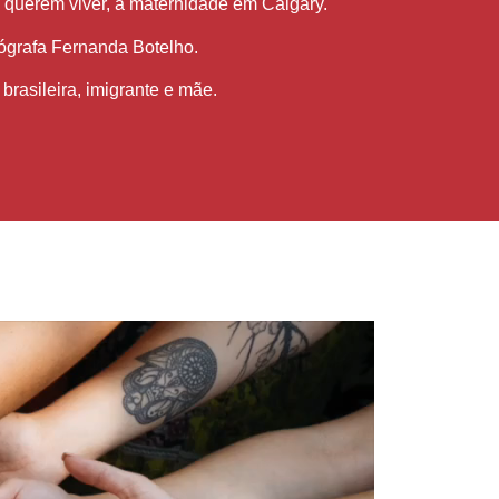
u querem viver, a maternidade em Calgary.
tógrafa Fernanda Botelho.
brasileira, imigrante e mãe.