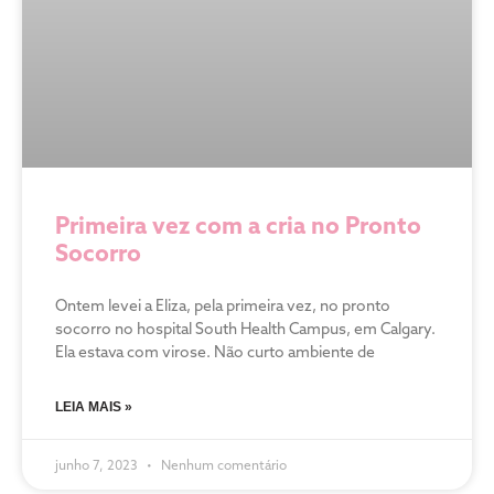
Primeira vez com a cria no Pronto
Socorro
Ontem levei a Eliza, pela primeira vez, no pronto
socorro no hospital South Health Campus, em Calgary.
Ela estava com virose. Não curto ambiente de
LEIA MAIS »
junho 7, 2023
Nenhum comentário